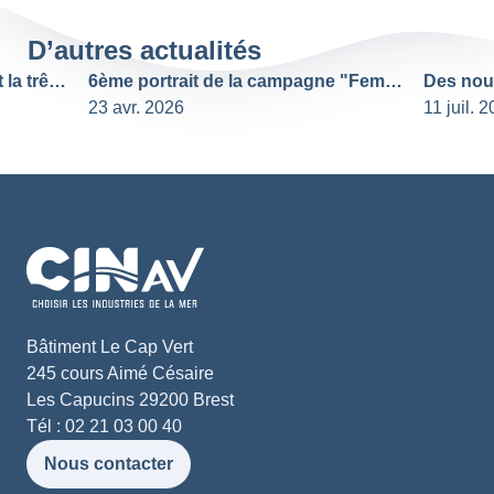
D’autres actualités
Des nouvelles de CINav avant la trêve estivale
6ème portrait de la campagne "Femmes & industries de la mer" : Ariane, ingénieure support chez EXAIL
23 avr. 2026
11 juil. 
Bâtiment Le Cap Vert
245 cours Aimé Césaire
Les Capucins 29200 Brest
Tél : 02 21 03 00 40
Nous contacter