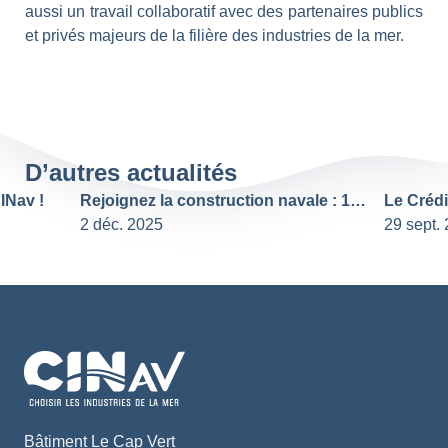
aussi un travail collaboratif avec des partenaires publics
et privés majeurs de la filière des industries de la mer.
D’autres actualités
Rejoignez la construction navale : 18 CDI chez PIRIOU, sans CV requis !
 déc. 2025
29 sept. 2025
Bâtiment Le Cap Vert