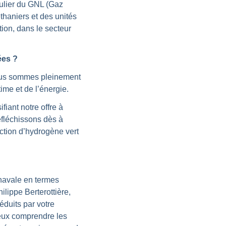
culier du GNL (Gaz
thaniers et des unités
tion, dans le secteur
ées ?
nous sommes pleinement
me et de l’énergie.
iant notre offre à
éfléchissons dès à
ction d’hydrogène vert
 navale en termes
lippe Berterottière,
éduits par votre
mieux comprendre les