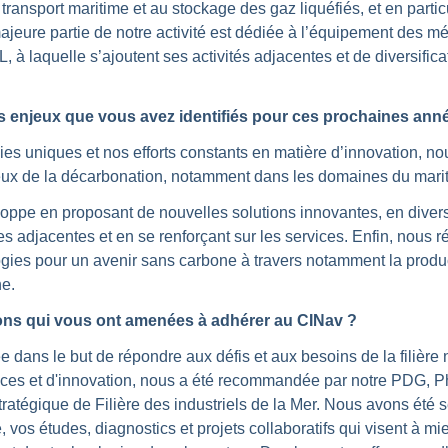
ansport maritime et au stockage des gaz liquéfiés, et en parti
majeure partie de notre activité est dédiée à l’équipement des mé
à laquelle s’ajoutent ses activités adjacentes et de diversifica
.
s enjeux que vous avez identifiés pour ces prochaines ann
ies uniques et nos efforts constants en matière d’innovation, 
ux de la décarbonation, notamment dans les domaines du mariti
ppe en proposant de nouvelles solutions innovantes, en diversif
es adjacentes et en se renforçant sur les services. Enfin, nous r
ogies pour un avenir sans carbone à travers notamment la produ
ne.
sons qui vous ont amenées à adhérer au CINav ?
ée dans le but de répondre aux défis et aux besoins de la filière
es et d'innovation, nous a été recommandée par notre PDG, Phi
ratégique de Filière des industriels de la Mer. Nous avons été s
, vos études, diagnostics et projets collaboratifs qui visent à 