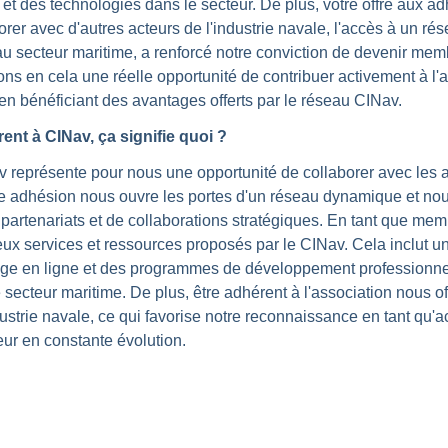
 et des technologies dans le secteur. De plus, votre offre aux a
borer avec d'autres acteurs de l'industrie navale, l'accès à un ré
u secteur maritime, a renforcé notre conviction de devenir mem
ns en cela une réelle opportunité de contribuer activement à l'
t en bénéficiant des avantages offerts par le réseau CINav.
ent à CINav, ça signifie quoi ?
v représente pour nous une opportunité de collaborer avec les 
tte adhésion nous ouvre les portes d'un réseau dynamique et nou
partenariats et de collaborations stratégiques. En tant que me
 services et ressources proposés par le CINav. Cela inclut un
ge en ligne et des programmes de développement professionn
secteur maritime. De plus, être adhérent à l'association nous off
dustrie navale, ce qui favorise notre reconnaissance en tant qu'
ur en constante évolution.