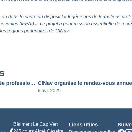
an dans le cadre du dispositif « Ingénieries de formations profe
antes (IFPAI) », ce projet a pour mission essentielle de recrée
es régions partenaires de CINav.
és
À La Réunion, le plus grand lycée professionnel de France se tourne vers les métiers maritimes : interview de la proviseure
6 avr. 2025
Bâtiment Le Cap Vert
Liens utiles
Suive
245 cours Aimé Césaire