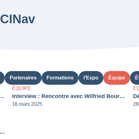
 CINav
Partenaires
Formations
l'Expo
Équipe
É
ÉQUIPE
É
ziou rejoint l’équipe communication de CINav – Interview
Interview : Rencontre avec Wilfried Bourdon, Directeur de Projet FORTEIM
16 mars 2025
28
uvelles personnes sont montées à bord de l'équipe CINav !